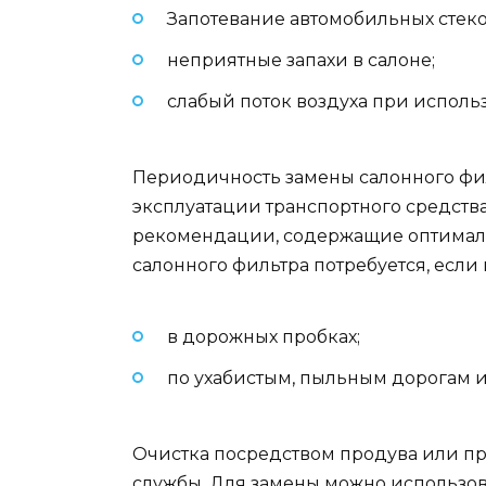
Запотевание автомобильных стеко
неприятные запахи в салоне;
слабый поток воздуха при испол
Периодичность замены салонного фил
эксплуатации транспортного средства
рекомендации, содержащие оптималь
салонного фильтра потребуется, если 
в дорожных пробках;
по ухабистым, пыльным дорогам 
Очистка посредством продува или пр
службы. Для замены можно использов