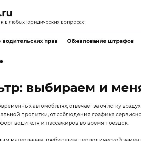
.ru
к в любых юридических вопросах
 водительских прав
Обжалование штрафов
е
тр: выбираем и мен
овременных автомобилях, отвечает за очистку воздух
риальной пропитки, от соблюдения графика сервисно
форт водителя и пассажиров во время поездок.
ным материалам, требующим периодической замены 