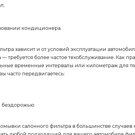
л;
ьзовании кондиционера.
ьтра зависит и от условий эксплуатации автомобил
 — требуется более частое техобслуживание. Как пр
ные временные интервалы или километраж для тяж
вы часто передвигаетесь:
и бездорожью.
омывки салонного фильтра в большинстве случаев н
ать любой подходящий для вашего автомобиля филь