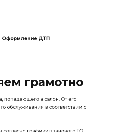
Оформление ДТП
яем грамотно
а, попадающего в салон. От его
го обслуживания в соответствии с
согласно графику планового ТО,