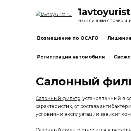
Перейти
1avtoyurist
к
содержанию
Ваш личный справочни
Возмещение по ОСАГО
Лишение
Регистрация автомобиля
Свеже
Салонный филь
Салонный фильтр
, установленный в с
характеристик, от состава антибакте
условиями эксплуатации зависит ком
Салонный фильтр относится к расход